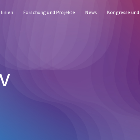
tlinien
Forschung und Projekte
News
Kongresse und
v