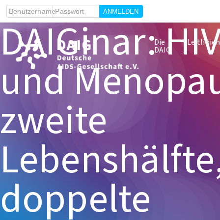
Benutzername
Passwort
DAIGinar: HI
Die
Leitlinie
DAIG
und Menopau
zweite
Lebenshälfte
doppelte