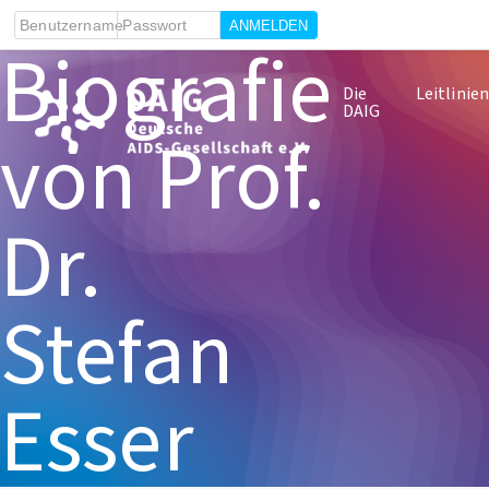
Benutzername
Passwort
Biografie
Die
Leitlinie
DAIG
von Prof.
Dr.
Stefan
Esser